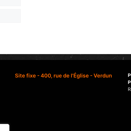
P
Site fixe - 400, rue de l'Église - Verdun
P
R