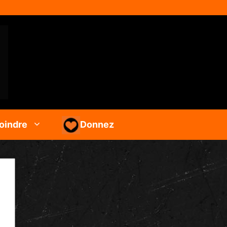
oindre
Donnez