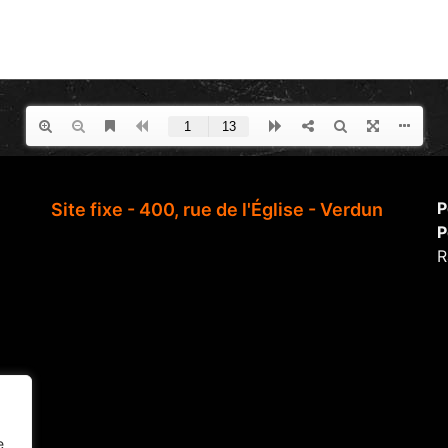
P
Site fixe - 400, rue de l'Église - Verdun
P
R
e